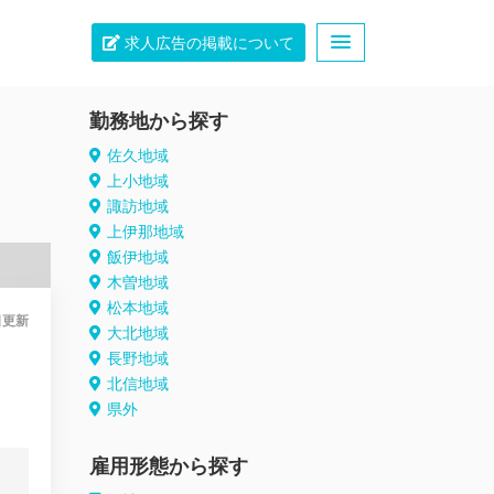
求人広告の掲載について
勤務地から探す
佐久地域
上小地域
諏訪地域
上伊那地域
飯伊地域
木曽地域
松本地域
日
更新
大北地域
長野地域
北信地域
県外
雇用形態から探す