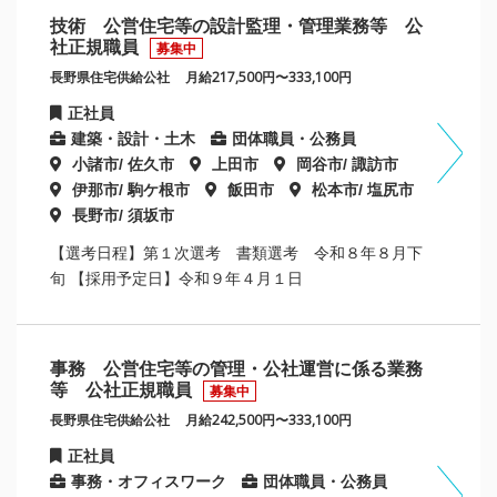
技術 公営住宅等の設計監理・管理業務等 公
社正規職員
募集中
長野県住宅供給公社
月給217,500円〜333,100円
正社員
建築・設計・土木
団体職員・公務員
小諸市/ 佐久市
上田市
岡谷市/ 諏訪市
伊那市/ 駒ケ根市
飯田市
松本市/ 塩尻市
長野市/ 須坂市
【選考日程】第１次選考 書類選考 令和８年８月下
旬 【採用予定日】令和９年４月１日
事務 公営住宅等の管理・公社運営に係る業務
等 公社正規職員
募集中
長野県住宅供給公社
月給242,500円〜333,100円
正社員
事務・オフィスワーク
団体職員・公務員