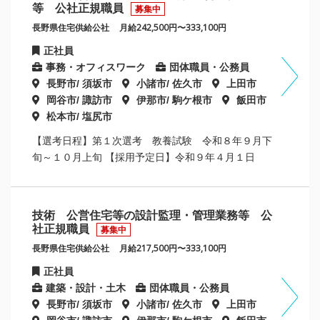
等 公社正規職員
募集中
長野県住宅供給公社
月給242,500円〜333,100円
正社員
事務・オフィスワーク
団体職員・公務員
長野市/ 須坂市
小諸市/ 佐久市
上田市
岡谷市/ 諏訪市
伊那市/ 駒ケ根市
飯田市
松本市/ 塩尻市
【選考日程】第１次選考 教養試験 令和８年９月下
旬～１０月上旬 【採用予定日】令和９年４月１日
技術 公営住宅等の設計監理・管理業務等 公
社正規職員
募集中
長野県住宅供給公社
月給217,500円〜333,100円
正社員
建築・設計・土木
団体職員・公務員
長野市/ 須坂市
小諸市/ 佐久市
上田市