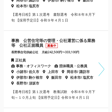
岡谷市/ 諏訪市
伊那市/ 駒ケ根市
飯田市
松本市/ 塩尻市
【選考日程】第１次選考 書類選考 令和８年８月下
旬 【採用予定日】令和９年４月１日
事務 公営住宅等の管理・公社運営に係る業務
等 公社正規職員
募集中
長野県住宅供給公社
月給242,500円〜333,100円
正社員
事務・オフィスワーク
団体職員・公務員
小諸市/ 佐久市
上田市
岡谷市/ 諏訪市
伊那市/ 駒ケ根市
飯田市
松本市/ 塩尻市
長野市/ 須坂市
【選考日程】第１次選考 教養試験 令和８年９月下
旬～１０月上旬 【採用予定日】令和９年４月１日