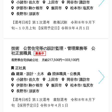
小諸市/ 佐久市
上田市
岡谷市/ 諏訪市
伊那市/ 駒ケ根市
飯田市
松本市/ 塩尻市
長野市/ 須坂市
【選考日程】第１次選考 教養試験 令和８年９月下
旬～１０月上旬 【採用予定日】令和９年４月１日
技術 公営住宅等の設計監理・管理業務等 公
社正規職員
募集中
長野県住宅供給公社
月給217,500円〜333,100円
正社員
建築・設計・土木
団体職員・公務員
小諸市/ 佐久市
上田市
岡谷市/ 諏訪市
伊那市/ 駒ケ根市
飯田市
松本市/ 塩尻市
長野市/ 須坂市
【選考日程】第１次選考 書類選考 令和８年８月下
旬 【採用予定日】令和９年４月１日