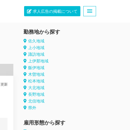
求人広告の掲載について
勤務地から探す
佐久地域
上小地域
諏訪地域
上伊那地域
飯伊地域
木曽地域
松本地域
日
更新
大北地域
長野地域
北信地域
県外
雇用形態から探す