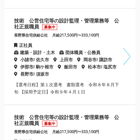
技術 公営住宅等の設計監理・管理業務等 公
社正規職員
募集中
長野県住宅供給公社
月給217,500円〜333,100円
正社員
建築・設計・土木
団体職員・公務員
小諸市/ 佐久市
上田市
岡谷市/ 諏訪市
伊那市/ 駒ケ根市
飯田市
松本市/ 塩尻市
長野市/ 須坂市
【選考日程】第１次選考 書類選考 令和８年８月下
旬 【採用予定日】令和９年４月１日
技術 公営住宅等の設計監理・管理業務等 公
社正規職員
募集中
長野県住宅供給公社
月給217,500円〜333,100円