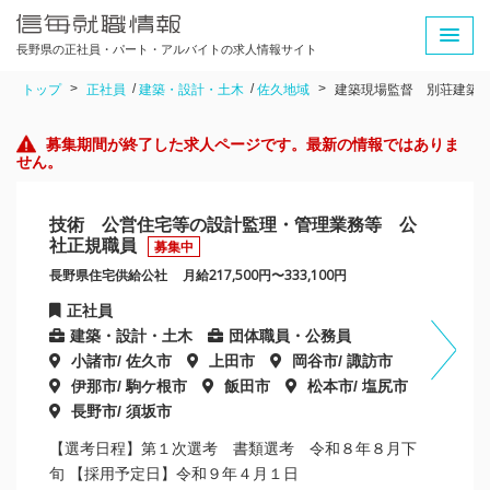
長野県の正社員・パート・アルバイトの求人情報サイト
トップ
正社員
建築・設計・土木
佐久地域
建築現場監督 別荘建築
募集期間が終了した求人ページです。最新の情報ではありま
せん。
技術 公営住宅等の設計監理・管理業務等 公
社正規職員
募集中
長野県住宅供給公社
月給217,500円〜333,100円
正社員
建築・設計・土木
団体職員・公務員
小諸市/ 佐久市
上田市
岡谷市/ 諏訪市
伊那市/ 駒ケ根市
飯田市
松本市/ 塩尻市
長野市/ 須坂市
【選考日程】第１次選考 書類選考 令和８年８月下
旬 【採用予定日】令和９年４月１日