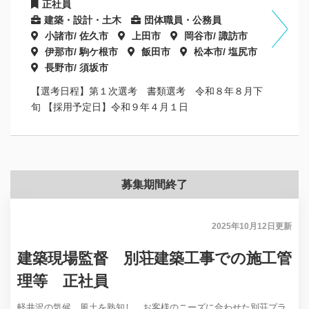
正社員
建築・設計・土木
団体職員・公務員
小諸市/ 佐久市
上田市
岡谷市/ 諏訪市
伊那市/ 駒ケ根市
飯田市
松本市/ 塩尻市
長野市/ 須坂市
【選考日程】第１次選考 書類選考 令和８年８月下
旬 【採用予定日】令和９年４月１日
募集期間終了
2025年10月12日
更新
建築現場監督 別荘建築工事での施工管
理等 正社員
軽井沢の気候、風土を熟知し、お客様のニーズに合わせた別荘プラ