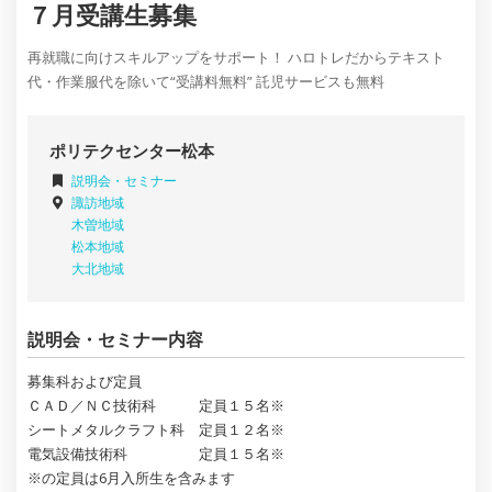
７月受講生募集
再就職に向けスキルアップをサポート！ ハロトレだからテキスト
代・作業服代を除いて“受講料無料” 託児サービスも無料
ポリテクセンター松本
説明会・セミナー
諏訪地域
木曽地域
松本地域
大北地域
説明会・セミナー内容
募集科および定員
ＣＡＤ／ＮＣ技術科 定員１５名※
シートメタルクラフト科 定員１２名※
電気設備技術科 定員１５名※
※の定員は6月入所生を含みます