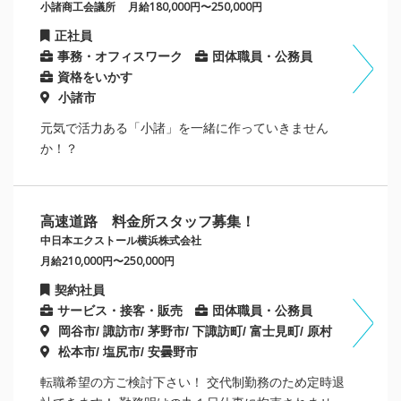
小諸商工会議所
月給180,000円〜250,000円
正社員
事務・オフィスワーク
団体職員・公務員
資格をいかす
小諸市
元気で活力ある「小諸」を一緒に作っていきません
か！？
高速道路 料金所スタッフ募集！
中日本エクストール横浜株式会社
月給210,000円〜250,000円
契約社員
サービス・接客・販売
団体職員・公務員
岡谷市/ 諏訪市/ 茅野市/ 下諏訪町/ 富士見町/ 原村
松本市/ 塩尻市/ 安曇野市
転職希望の方ご検討下さい！ 交代制勤務のため定時退