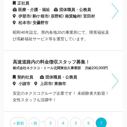
正社員
医療・介護・福祉
団体職員・公務員
伊那市/ 駒ケ根市/ 辰野町/ 南箕輪村/ 宮田村
松本市/ 安曇野市
昭和40年設立。県内各地20の事業所にて、障害福祉及
び高齢福祉サービス等を運営しています。
高速道路内の料金徴収スタッフ募集！
株式会社ネクスコ・トール北関東佐久事業部
月給200,000円
契約社員
団体職員・公務員
小諸市
上田市/ 東御市
安定のネクスコグループ企業です！ 未経験者大歓迎！
女性スタッフも活躍中！
...
« 最初
‹ 前
3
4
5
6
7