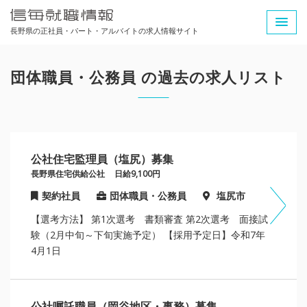
長野県の正社員・パート・アルバイトの求人情報サイト
団体職員・公務員 の過去の求人リスト
公社住宅監理員（塩尻）募集
長野県住宅供給公社
日給9,100円
契約社員
団体職員・公務員
塩尻市
【選考方法】 第1次選考 書類審査 第2次選考 面接試
験（2月中旬～下旬実施予定） 【採用予定日】令和7年
4月1日
公社嘱託職員（岡谷地区・事務）募集