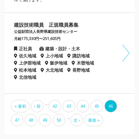
建設技術職員 正規職員募集
公益財団法人長野県建設技術センター
月給175,330円〜251,605円
正社員
建築・設計・土木
佐久地域
上小地域
諏訪地域
上伊那地域
飯伊地域
木曽地域
松本地域
大北地域
長野地域
北信地域
...
« 最初
‹ 前
42
43
44
45
46
...
47
48
49
50
次 ›
最後 »