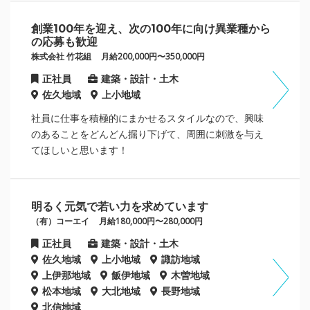
創業100年を迎え、次の100年に向け異業種から
の応募も歓迎
株式会社 竹花組
月給200,000円〜350,000円
正社員
建築・設計・土木
佐久地域
上小地域
社員に仕事を積極的にまかせるスタイルなので、興味
のあることをどんどん掘り下げて、周囲に刺激を与え
てほしいと思います！
明るく元気で若い力を求めています
（有）コーエイ
月給180,000円〜280,000円
正社員
建築・設計・土木
佐久地域
上小地域
諏訪地域
上伊那地域
飯伊地域
木曽地域
松本地域
大北地域
長野地域
北信地域