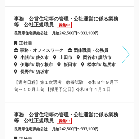
事務 公営住宅等の管理・公社運営に係る業務
等 公社正規職員
募集中
長野県住宅供給公社
月給242,500円〜333,100円
正社員
事務・オフィスワーク
団体職員・公務員
小諸市/ 佐久市
上田市
岡谷市/ 諏訪市
伊那市/ 駒ケ根市
飯田市
松本市/ 塩尻市
長野市/ 須坂市
【選考日程】第１次選考 教養試験 令和８年９月下
旬～１０月上旬 【採用予定日】令和９年４月１日
事務 公営住宅等の管理・公社運営に係る業務
等 公社正規職員
募集中
長野県住宅供給公社
月給242,500円〜333,100円
正社員