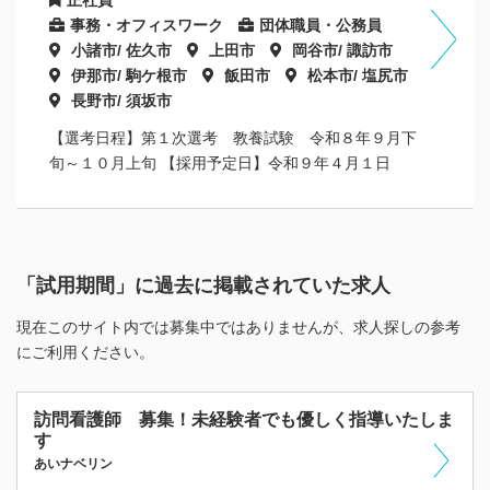
事務・オフィスワーク
団体職員・公務員
小諸市/ 佐久市
上田市
岡谷市/ 諏訪市
伊那市/ 駒ケ根市
飯田市
松本市/ 塩尻市
長野市/ 須坂市
【選考日程】第１次選考 教養試験 令和８年９月下
旬～１０月上旬 【採用予定日】令和９年４月１日
「試用期間」に過去に掲載されていた求人
現在このサイト内では募集中ではありませんが、求人探しの参考
にご利用ください。
訪問看護師 募集！未経験者でも優しく指導いたしま
す
あいナベリン