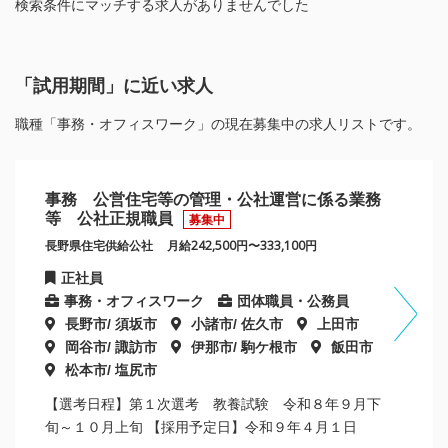
検索条件にマッチする求人がありませんでした
「試用期間」に近い求人
職種「事務・オフィスワーク」の現在募集中の求人リストです。
事務 公営住宅等の管理・公社運営に係る業務
等 公社正規職員
募集中
長野県住宅供給公社
月給242,500円〜333,100円
正社員
事務・オフィスワーク
団体職員・公務員
長野市/ 須坂市
小諸市/ 佐久市
上田市
岡谷市/ 諏訪市
伊那市/ 駒ケ根市
飯田市
松本市/ 塩尻市
【選考日程】第１次選考 教養試験 令和８年９月下
旬～１０月上旬 【採用予定日】令和９年４月１日