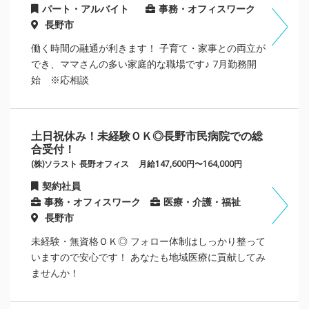
パート・アルバイト
事務・オフィスワーク
長野市
働く時間の融通が利きます！ 子育て・家事との両立が
でき、ママさんの多い家庭的な職場です♪ 7月勤務開
始 ※応相談
土日祝休み！未経験ＯＫ◎長野市民病院での総
合受付！
(株)ソラスト 長野オフィス
月給147,600円〜164,000円
契約社員
事務・オフィスワーク
医療・介護・福祉
長野市
未経験・無資格ＯＫ◎ フォロー体制はしっかり整って
いますので安心です！ あなたも地域医療に貢献してみ
ませんか！