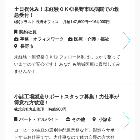
土日祝休み！未経験ＯＫ◎長野市民病院での救
急受付！
(株)ソラスト 長野オフィス
月給147,600円〜164,000円
契約社員
事務・オフィスワーク
医療・介護・福祉
長野市
未経験・無資格ＯＫ◎ フォロー体制はしっかり整って
いますので安心です！ あなたも地域医療に貢献してみ
ませんか！
小諸工場製造サポートスタッフ募集！力仕事が
得意な方歓迎！
株式会社丸山珈琲
時給900円
パート・アルバイト
その他
小諸市
コーヒーの生豆の選別や配達業務など、製造をサポー
トするお仕事です。力仕事なので体力自慢の方大歓