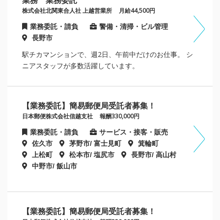
業務 業務委託
株式会社北関東合人社 上越営業所
月給44,500円
業務委託・請負
警備・清掃・ビル管理
長野市
駅チカマンションで、週2日、午前中だけのお仕事。 シ
ニアスタッフが多数活躍しています。
【業務委託】簡易郵便局受託者募集！
日本郵便株式会社信越支社
報酬330,000円
業務委託・請負
サービス・接客・販売
佐久市
茅野市/ 富士見町
箕輪町
上松町
松本市/ 塩尻市
長野市/ 高山村
中野市/ 飯山市
【業務委託】簡易郵便局受託者募集！