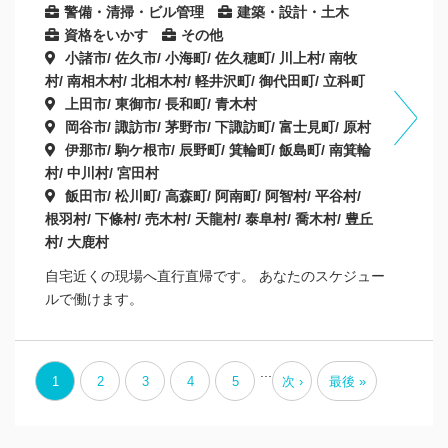
警備・清掃・ビル管理
建築・設計・土木
資格をいかす
その他
小諸市/ 佐久市/ 小海町/ 佐久穂町/ 川上村/ 南牧
村/ 南相木村/ 北相木村/ 軽井沢町/ 御代田町/ 立科町
上田市/ 東御市/ 長和町/ 青木村
岡谷市/ 諏訪市/ 茅野市/ 下諏訪町/ 富士見町/ 原村
伊那市/ 駒ケ根市/ 辰野町/ 箕輪町/ 飯島町/ 南箕輪
村/ 中川村/ 宮田村
飯田市/ 松川町/ 高森町/ 阿南町/ 阿智村/ 平谷村/
根羽村/ 下條村/ 売木村/ 天龍村/ 泰阜村/ 喬木村/ 豊丘
村/ 大鹿村
自宅近くの現場へ直行直帰です。 あなたのスケジュー
ルで働けます。
...
1
2
3
4
5
次 ›
最後 »