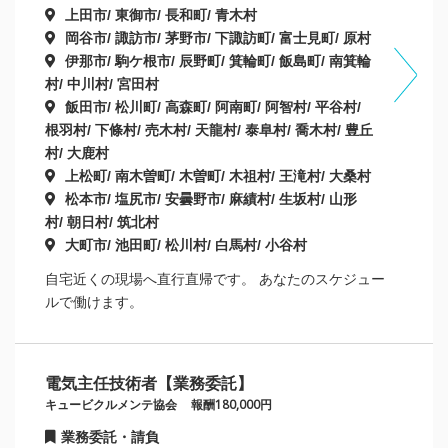
上田市/ 東御市/ 長和町/ 青木村
岡谷市/ 諏訪市/ 茅野市/ 下諏訪町/ 富士見町/ 原村
伊那市/ 駒ケ根市/ 辰野町/ 箕輪町/ 飯島町/ 南箕輪
村/ 中川村/ 宮田村
飯田市/ 松川町/ 高森町/ 阿南町/ 阿智村/ 平谷村/
根羽村/ 下條村/ 売木村/ 天龍村/ 泰阜村/ 喬木村/ 豊丘
村/ 大鹿村
上松町/ 南木曽町/ 木曽町/ 木祖村/ 王滝村/ 大桑村
松本市/ 塩尻市/ 安曇野市/ 麻績村/ 生坂村/ 山形
村/ 朝日村/ 筑北村
大町市/ 池田町/ 松川村/ 白馬村/ 小谷村
自宅近くの現場へ直行直帰です。 あなたのスケジュー
ルで働けます。
電気主任技術者【業務委託】
キュービクルメンテ協会
報酬180,000円
業務委託・請負