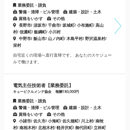
業務委託・請負
警備・清掃・ビル管理
建築・設計・土木
資格をいかす
その他
長野市/ 須坂市/ 千曲市/ 坂城町/ 小布施町/ 高山
村/ 信濃町/ 飯綱町/ 小川村
中野市/ 飯山市/ 山ノ内町/ 木島平村/ 野沢温泉村/
栄村
自宅近くの現場へ直行直帰です。 あなたのスケジュー
ルで働けます。
電気主任技術者【業務委託】
キュービクルメンテ協会
報酬180,000円
業務委託・請負
警備・清掃・ビル管理
建築・設計・土木
資格をいかす
その他
小諸市/ 佐久市/ 小海町/ 佐久穂町/ 川上村/ 南牧
村/ 南相木村/ 北相木村/ 軽井沢町/ 御代田町/ 立科町