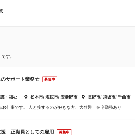
域
トです。
へのサポート業務☆
募集中
介護・福祉
松本市/ 塩尻市/ 安曇野市
長野市/ 須坂市/ 千曲市
るお仕事です。 人と接するのが好きな方、大歓迎！在宅勤務あり
支援 正職員としての雇用
募集中