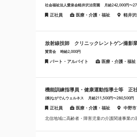
社会福祉法人愛泉会軽井沢治育園
月給242,000円〜27
正社員
医療・介護・福祉
軽井沢
放射線技師 クリニックレントゲン撮影
賛育会
時給2,000円
パート・アルバイト
医療・介護・福祉
機能訓練指導員・健康運動指導士等 正
(株)ながでんウェルネス
月給211,500円〜280,500円
正社員
医療・介護・福祉
中野市
北信地域に高齢者・障害児童の介護関連事業の