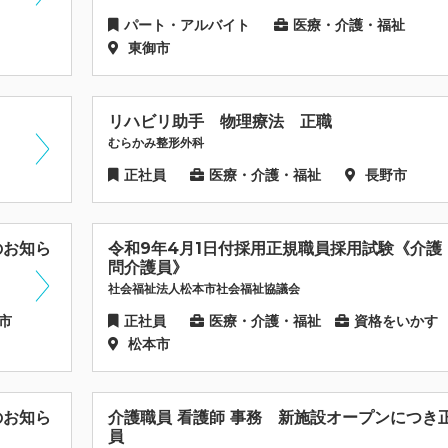
パート・アルバイト
医療・介護・福祉
東御市
リハビリ助手 物理療法 正職
むらかみ整形外科
正社員
医療・介護・福祉
長野市
のお知ら
令和9年4月1日付採用正規職員採用試験《介護
問介護員》
社会福祉法人松本市社会福祉協議会
市
正社員
医療・介護・福祉
資格をいかす
松本市
のお知ら
介護職員 看護師 事務 新施設オープンにつき
員