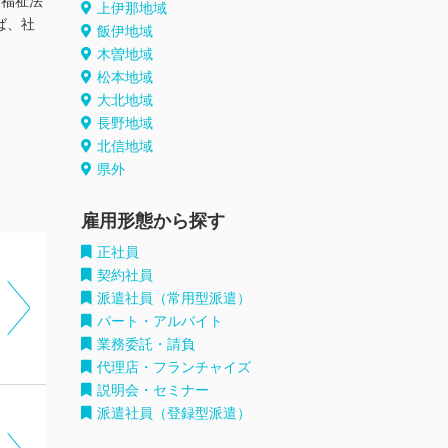
会福祉法
上伊那地域
ば、社
飯伊地域
木曽地域
松本地域
大北地域
長野地域
北信地域
県外
雇用形態から探す
正社員
契約社員
派遣社員（常用型派遣）
パート・アルバイト
業務委託・請負
代理店・フランチャイズ
説明会・セミナー
派遣社員（登録型派遣）