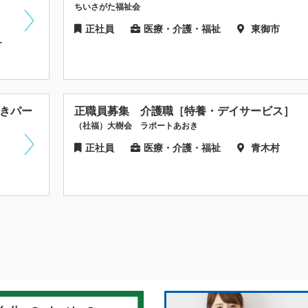
ちいさがた福祉会
正社員
医療・介護・福祉
東御市
す
つきパー
正職員募集 介護職［特養・デイサービス］
（社福）大樹会 ラポートあおき
正社員
医療・介護・福祉
青木村