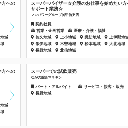
い方への
スーパーバイザー☆介護のお仕事を始めたい方
サポート業務☆
マンパワーグループ㈱甲信支店
契約社員
営業・企画営業
医療・介護・福祉
那地域
佐久地域
上小地域
諏訪地域
上伊那地
地域
飯伊地域
木曽地域
松本地域
大北地域
長野地域
北信地域
い方への
スーパーでの試飲販売
ながの綜合マネキン
パート・アルバイト
サービス・接客・販売
長野地域
那地域
地域