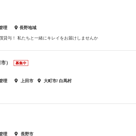
管理
長野地域
償貸与！ 私たちと一緒にキレイをお届けしませんか
田市）
募集中
管理
上田市
大町市/ 白馬村
管理
長野市