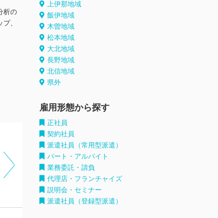
上伊那地域
分析の
飯伊地域
ップ、
木曽地域
松本地域
大北地域
長野地域
北信地域
県外
雇用形態から探す
正社員
契約社員
派遣社員（常用型派遣）
パート・アルバイト
業務委託・請負
代理店・フランチャイズ
説明会・セミナー
派遣社員（登録型派遣）