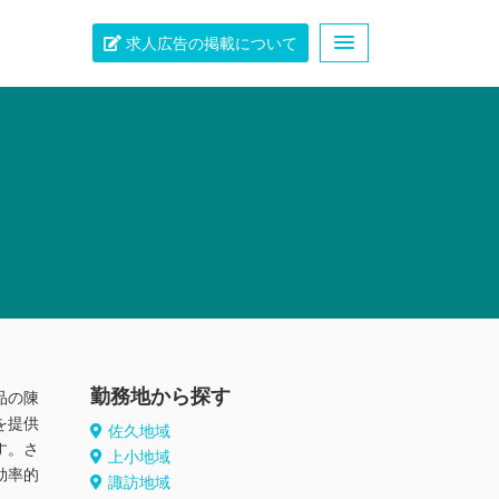
求人広告の掲載について
勤務地から探す
品の陳
を提供
佐久地域
す。さ
上小地域
効率的
諏訪地域