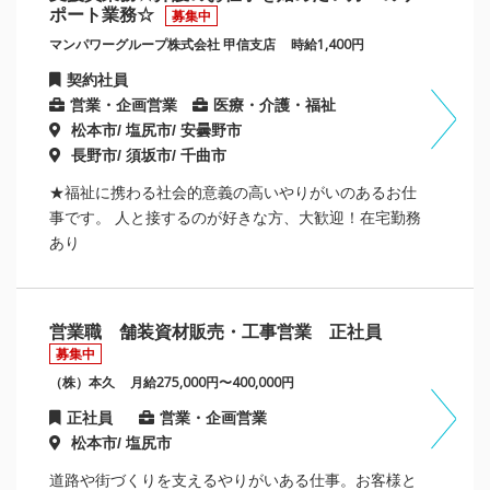
ポート業務☆
募集中
マンパワーグループ株式会社 甲信支店
時給1,400円
契約社員
営業・企画営業
医療・介護・福祉
松本市/ 塩尻市/ 安曇野市
長野市/ 須坂市/ 千曲市
★福祉に携わる社会的意義の高いやりがいのあるお仕
事です。 人と接するのが好きな方、大歓迎！在宅勤務
あり
営業職 舗装資材販売・工事営業 正社員
募集中
（株）本久
月給275,000円〜400,000円
正社員
営業・企画営業
松本市/ 塩尻市
道路や街づくりを支えるやりがいある仕事。お客様と