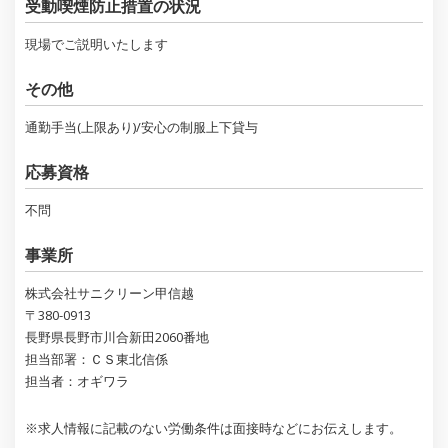
受動喫煙防止措置の状況
現場でご説明いたします
その他
通勤手当(上限あり)/安心の制服上下貸与
応募資格
不問
事業所
株式会社サニクリーン甲信越
〒380-0913
長野県長野市川合新田2060番地
担当部署：ＣＳ東北信係
担当者：オギワラ
※求人情報に記載のない労働条件は面接時などにお伝えします。