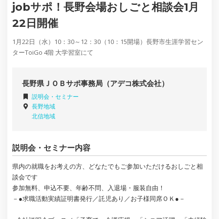
jobサポ！長野会場おしごと相談会1月
22日開催
1月22日（水）10：30～12：30（10：15開場）長野市生涯学習セン
ターToiGo 4階 大学習室にて
長野県ＪＯＢサポ事務局（アデコ株式会社）
説明会・セミナー
長野地域
北信地域
説明会・セミナー内容
県内の就職をお考えの方、どなたでもご参加いただけるおしごと相
談会です
参加無料、申込不要、年齢不問、入退場・服装自由！
－●求職活動実績証明書発行／託児あり／お子様同席ＯＫ●－