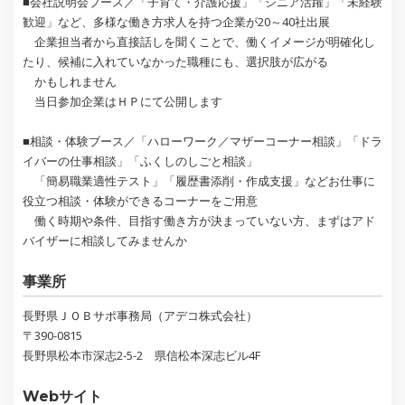
■会社説明会ブース／「子育て・介護応援」「シニア活躍」「未経験
歓迎」など、多様な働き方求人を持つ企業が20～40社出展
企業担当者から直接話しを聞くことで、働くイメージが明確化し
たり、候補に入れていなかった職種にも、選択肢が広がる
かもしれません
当日参加企業はＨＰにて公開します
■相談・体験ブース／「ハローワーク／マザーコーナー相談」「ドラ
イバーの仕事相談」「ふくしのしごと相談」
「簡易職業適性テスト」「履歴書添削・作成支援」などお仕事に
役立つ相談・体験ができるコーナーをご用意
働く時期や条件、目指す働き方が決まっていない方、まずはアド
バイザーに相談してみませんか
事業所
長野県ＪＯＢサポ事務局（アデコ株式会社）
〒390-0815
長野県松本市深志2-5-2 県信松本深志ビル4F
Webサイト