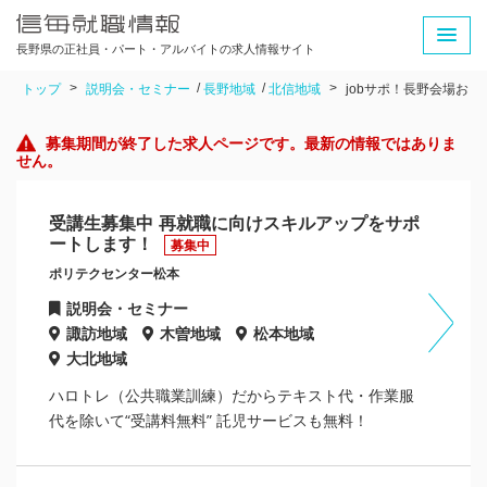
長野県の正社員・パート・アルバイトの求人情報サイト
トップ
説明会・セミナー
長野地域
北信地域
jobサポ！長野会場おし
募集期間が終了した求人ページです。最新の情報ではありま
せん。
受講生募集中 再就職に向けスキルアップをサポ
ートします！
募集中
ポリテクセンター松本
説明会・セミナー
諏訪地域
木曽地域
松本地域
大北地域
ハロトレ（公共職業訓練）だからテキスト代・作業服
代を除いて“受講料無料” 託児サービスも無料！