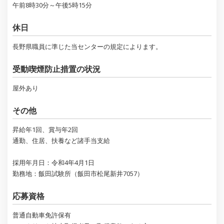
午前8時30分～午後5時15分
休日
長野県職員に準じた当センターの規定によります。
受動喫煙防止措置の状況
屋外あり
その他
昇給年1回、賞与年2回
通勤、住居、扶養など諸手当支給
採用年月日：令和4年4月1日
勤務地：飯田試験所（飯田市松尾新井7057）
応募資格
普通自動車免許保有