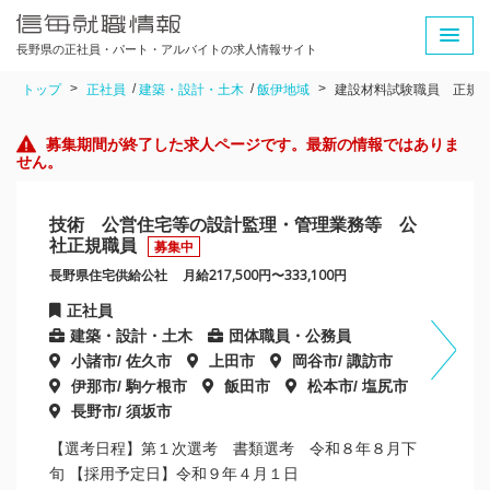
長野県の正社員・パート・アルバイトの求人情報サイト
トップ
正社員
建築・設計・土木
飯伊地域
建設材料試験職員 正規
募集期間が終了した求人ページです。最新の情報ではありま
せん。
技術 公営住宅等の設計監理・管理業務等 公
社正規職員
募集中
長野県住宅供給公社
月給217,500円〜333,100円
正社員
建築・設計・土木
団体職員・公務員
小諸市/ 佐久市
上田市
岡谷市/ 諏訪市
伊那市/ 駒ケ根市
飯田市
松本市/ 塩尻市
長野市/ 須坂市
【選考日程】第１次選考 書類選考 令和８年８月下
旬 【採用予定日】令和９年４月１日