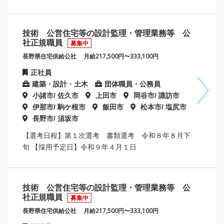
技術 公営住宅等の設計監理・管理業務等 公
社正規職員
募集中
長野県住宅供給公社
月給217,500円〜333,100円
正社員
建築・設計・土木
団体職員・公務員
小諸市/ 佐久市
上田市
岡谷市/ 諏訪市
伊那市/ 駒ケ根市
飯田市
松本市/ 塩尻市
長野市/ 須坂市
【選考日程】第１次選考 書類選考 令和８年８月下
旬 【採用予定日】令和９年４月１日
技術 公営住宅等の設計監理・管理業務等 公
社正規職員
募集中
長野県住宅供給公社
月給217,500円〜333,100円