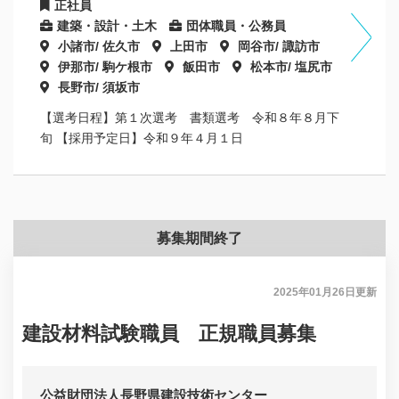
正社員
建築・設計・土木
団体職員・公務員
小諸市/ 佐久市
上田市
岡谷市/ 諏訪市
伊那市/ 駒ケ根市
飯田市
松本市/ 塩尻市
長野市/ 須坂市
【選考日程】第１次選考 書類選考 令和８年８月下
旬 【採用予定日】令和９年４月１日
募集期間終了
2025年01月26日
更新
建設材料試験職員 正規職員募集
公益財団法人長野県建設技術センター