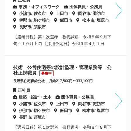
事務・オフィスワーク
団体職員・公務員
小諸市/ 佐久市
上田市
岡谷市/ 諏訪市
伊那市/ 駒ケ根市
飯田市
松本市/ 塩尻市
長野市/ 須坂市
【選考日程】第１次選考 教養試験 令和８年９月下
旬～１０月上旬 【採用予定日】令和９年４月１日
技術 公営住宅等の設計監理・管理業務等 公
社正規職員
募集中
長野県住宅供給公社
月給217,500円〜333,100円
正社員
建築・設計・土木
団体職員・公務員
小諸市/ 佐久市
上田市
岡谷市/ 諏訪市
伊那市/ 駒ケ根市
飯田市
松本市/ 塩尻市
長野市/ 須坂市
【選考日程】第１次選考 書類選考 令和８年８月下