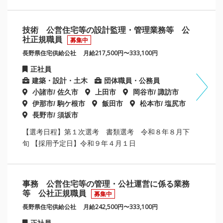
技術 公営住宅等の設計監理・管理業務等 公
社正規職員
募集中
長野県住宅供給公社
月給217,500円〜333,100円
正社員
建築・設計・土木
団体職員・公務員
小諸市/ 佐久市
上田市
岡谷市/ 諏訪市
伊那市/ 駒ケ根市
飯田市
松本市/ 塩尻市
長野市/ 須坂市
【選考日程】第１次選考 書類選考 令和８年８月下
旬 【採用予定日】令和９年４月１日
事務 公営住宅等の管理・公社運営に係る業務
等 公社正規職員
募集中
長野県住宅供給公社
月給242,500円〜333,100円
正社員