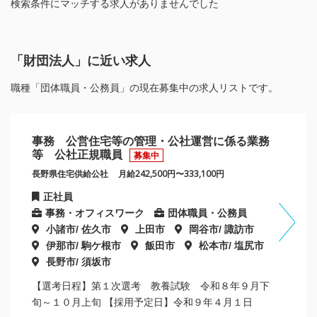
検索条件にマッチする求人がありませんでした
「財団法人」に近い求人
職種「団体職員・公務員」の現在募集中の求人リストです。
事務 公営住宅等の管理・公社運営に係る業務
等 公社正規職員
募集中
長野県住宅供給公社
月給242,500円〜333,100円
正社員
事務・オフィスワーク
団体職員・公務員
小諸市/ 佐久市
上田市
岡谷市/ 諏訪市
伊那市/ 駒ケ根市
飯田市
松本市/ 塩尻市
長野市/ 須坂市
【選考日程】第１次選考 教養試験 令和８年９月下
旬～１０月上旬 【採用予定日】令和９年４月１日