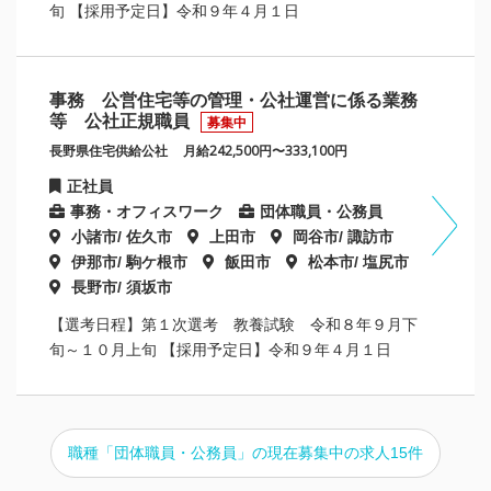
旬 【採用予定日】令和９年４月１日
事務 公営住宅等の管理・公社運営に係る業務
等 公社正規職員
募集中
長野県住宅供給公社
月給242,500円〜333,100円
正社員
事務・オフィスワーク
団体職員・公務員
小諸市/ 佐久市
上田市
岡谷市/ 諏訪市
伊那市/ 駒ケ根市
飯田市
松本市/ 塩尻市
長野市/ 須坂市
【選考日程】第１次選考 教養試験 令和８年９月下
旬～１０月上旬 【採用予定日】令和９年４月１日
職種「団体職員・公務員」の現在募集中の求人15件