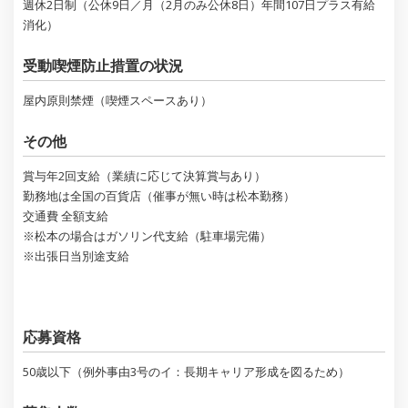
週休2日制（公休9日／月（2月のみ公休8日）年間107日プラス有給
消化）
受動喫煙防止措置の状況
屋内原則禁煙（喫煙スペースあり）
その他
賞与年2回支給（業績に応じて決算賞与あり）
勤務地は全国の百貨店（催事が無い時は松本勤務）
交通費 全額支給
※松本の場合はガソリン代支給（駐車場完備）
※出張日当別途支給
応募資格
50歳以下（例外事由3号のイ：長期キャリア形成を図るため）