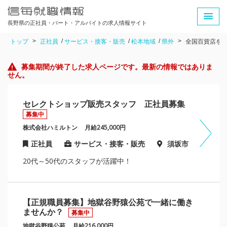
長野県の正社員・パート・アルバイトの求人情報サイト
トップ
正社員
サービス・接客・販売
松本地域
県外
全国百貨店を中
募集期間が終了した求人ページです。最新の情報ではありま
せん。
セレクトショップ販売スタッフ 正社員募集
募集中
株式会社ハミルトン
月給245,000円
正社員
サービス・接客・販売
須坂市
20代～50代のスタッフが活躍中！
【正規職員募集】地獄谷野猿公苑で一緒に働き
ませんか？
募集中
地獄谷野猿公苑
月給216,000円