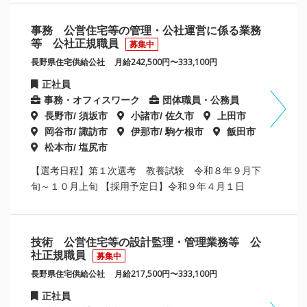
事務 公営住宅等の管理・公社運営に係る業務
等 公社正規職員
募集中
長野県住宅供給公社
月給242,500円〜333,100円
正社員
事務・オフィスワーク
団体職員・公務員
長野市/ 須坂市
小諸市/ 佐久市
上田市
岡谷市/ 諏訪市
伊那市/ 駒ケ根市
飯田市
松本市/ 塩尻市
【選考日程】第１次選考 教養試験 令和８年９月下
旬～１０月上旬 【採用予定日】令和９年４月１日
技術 公営住宅等の設計監理・管理業務等 公
社正規職員
募集中
長野県住宅供給公社
月給217,500円〜333,100円
正社員