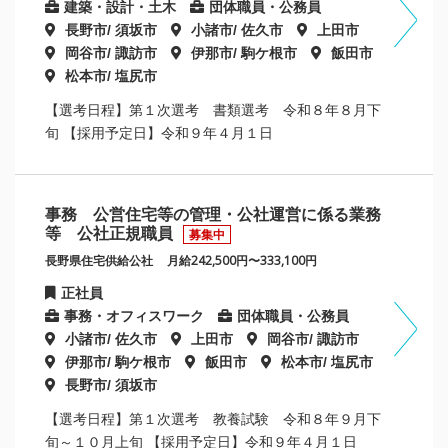
建築・設計・土木
団体職員・公務員
長野市/ 須坂市
小諸市/ 佐久市
上田市
岡谷市/ 諏訪市
伊那市/ 駒ケ根市
飯田市
松本市/ 塩尻市
【選考日程】第１次選考 書類選考 令和８年８月下
旬 【採用予定日】令和９年４月１日
事務 公営住宅等の管理・公社運営に係る業務
等 公社正規職員
募集中
長野県住宅供給公社
月給242,500円〜333,100円
正社員
事務・オフィスワーク
団体職員・公務員
小諸市/ 佐久市
上田市
岡谷市/ 諏訪市
伊那市/ 駒ケ根市
飯田市
松本市/ 塩尻市
長野市/ 須坂市
【選考日程】第１次選考 教養試験 令和８年９月下
旬～１０月上旬 【採用予定日】令和９年４月１日