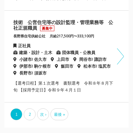
技術 公営住宅等の設計監理・管理業務等 公
社正規職員
募集中
長野県住宅供給公社
月給217,500円〜333,100円
正社員
建築・設計・土木
団体職員・公務員
小諸市/ 佐久市
上田市
岡谷市/ 諏訪市
伊那市/ 駒ケ根市
飯田市
松本市/ 塩尻市
長野市/ 須坂市
【選考日程】第１次選考 書類選考 令和８年８月下
旬 【採用予定日】令和９年４月１日
1
2
次 ›
最後 »