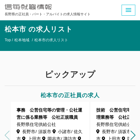
長野県の正社員・パート・アルバイトの求人情報サイト
松本市 の求人リスト
Top /
松本地域
/
松本市の求人リスト
ピックアップ
松本市の正社員の求人
事務 公営住宅等の管理・公社運
技術 公営住宅等の
営に係る業務等 公社正規職員
理業務等 公社正規
長野県住宅供給公社
長野県住宅供給公社
長野市/ 須坂市
小諸市/ 佐久
長野市/ 須坂市
市
上田市
岡谷市/ 諏訪市
市
上田市
岡谷市