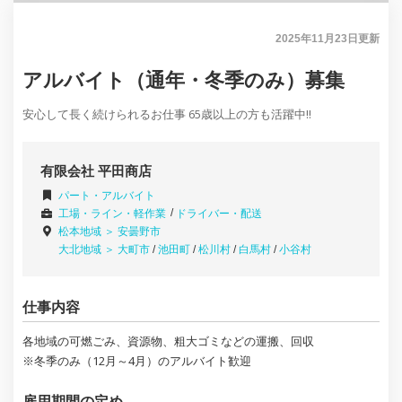
2025年11月23日
更新
アルバイト（通年・冬季のみ）募集
安心して長く続けられるお仕事 65歳以上の方も活躍中!!
有限会社 平田商店
パート・アルバイト
工場・ライン・軽作業
ドライバー・配送
松本地域 ＞
安曇野市
大北地域 ＞
大町市
/
池田町
/
松川村
/
白馬村
/
小谷村
仕事内容
各地域の可燃ごみ、資源物、粗大ゴミなどの運搬、回収
※冬季のみ（12月～4月）のアルバイト歓迎
雇用期間の定め