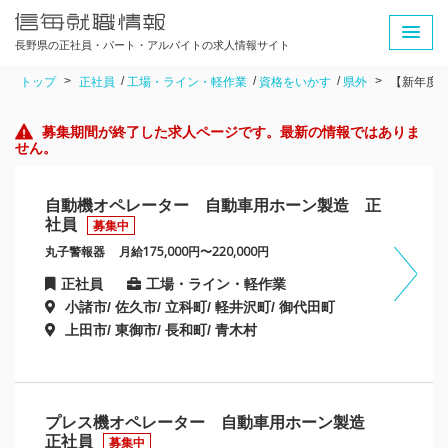
長野県の正社員・パート・アルバイトの求人情報サイト
トップ
正社員
工場・ライン・軽作業
資格をいかす
県外
【新年度
募集期間が終了した求人ページです。最新の情報ではありま
せん。
自動機オペレーター 自動車用ホーン製造 正
社員
募集中
丸子警報器
月給175,000円〜220,000円
正社員
工場・ライン・軽作業
小諸市/ 佐久市/ 立科町/ 軽井沢町/ 御代田町
上田市/ 東御市/ 長和町/ 青木村
プレス機オペレーター 自動車用ホーン製造
正社員
募集中