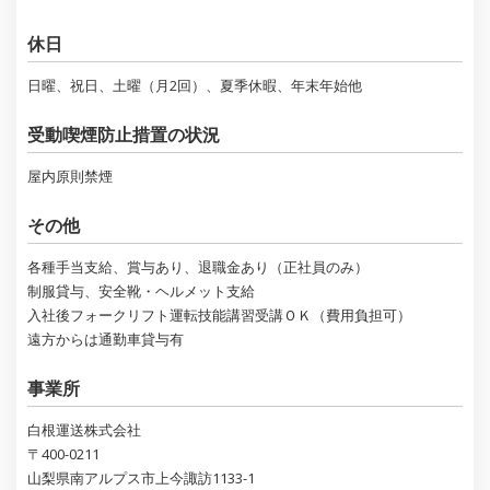
休日
日曜、祝日、土曜（月2回）、夏季休暇、年末年始他
受動喫煙防止措置の状況
屋内原則禁煙
その他
各種手当支給、賞与あり、退職金あり（正社員のみ）
制服貸与、安全靴・ヘルメット支給
入社後フォークリフト運転技能講習受講ＯＫ（費用負担可）
遠方からは通勤車貸与有
事業所
白根運送株式会社
〒400-0211
山梨県南アルプス市上今諏訪1133-1