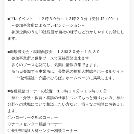
■プレイベント １２時３０分～１３時２０分（受付 12：00～）
～参加事業所によるプレゼンテーション～
参加企業のうち10社程度が自社の様子など分かりやすくお話しし
ます。
■職場説明会・就職面接会 １３時３０分～１５:３０
参加事業所と個別ブースで直接面談出来ます
多くのブースを訪問し、気楽に情報収集できます。
※当日参加する事業所は、長野県の福祉人材総合ポータルサイト
「信州福祉・介護のひろば」ホームページに掲載します。
■各種相談コーナーの設置 １３時３０分～１５時３０分
福祉・介護・保育・看護の仕事についてもっと知りたい方、福祉
分野への就職について相談したい方など、様々なご相談にお答えし
ます。
◇ハローワーク相談コーナー
◇ナースセンター相談コーナー
◇長野県福祉人材センター相談コーナー