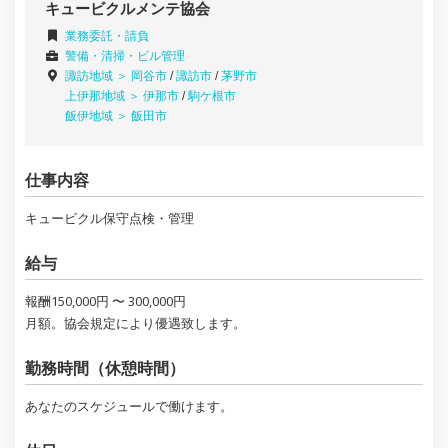
キュービクルメンテ協会
業務委託・請負
警備・清掃・ビル管理
諏訪地域 ＞
岡谷市
/
諏訪市
/
茅野市
上伊那地域 ＞
伊那市
/
駒ケ根市
飯伊地域 ＞
飯田市
仕事内容
キュービクル保守点検・管理
給与
報酬150,000円 〜 300,000円
月額。協会規定により優遇致します。
勤務時間（休憩時間）
あなたのスケジュールで働けます。