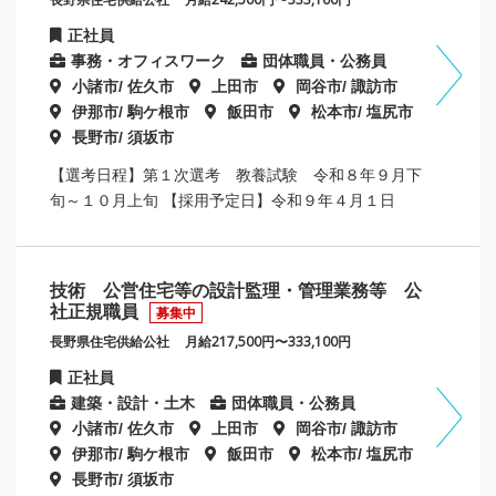
正社員
事務・オフィスワーク
団体職員・公務員
小諸市/ 佐久市
上田市
岡谷市/ 諏訪市
伊那市/ 駒ケ根市
飯田市
松本市/ 塩尻市
長野市/ 須坂市
【選考日程】第１次選考 教養試験 令和８年９月下
旬～１０月上旬 【採用予定日】令和９年４月１日
技術 公営住宅等の設計監理・管理業務等 公
社正規職員
募集中
長野県住宅供給公社
月給217,500円〜333,100円
正社員
建築・設計・土木
団体職員・公務員
小諸市/ 佐久市
上田市
岡谷市/ 諏訪市
伊那市/ 駒ケ根市
飯田市
松本市/ 塩尻市
長野市/ 須坂市