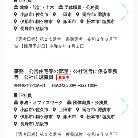
正社員
建築・設計・土木
団体職員・公務員
小諸市/ 佐久市
上田市
岡谷市/ 諏訪市
伊那市/ 駒ケ根市
飯田市
松本市/ 塩尻市
長野市/ 須坂市
【選考日程】第１次選考 書類選考 令和８年８月下
旬 【採用予定日】令和９年４月１日
事務 公営住宅等の管理・公社運営に係る業務
等 公社正規職員
募集中
長野県住宅供給公社
月給242,500円〜333,100円
正社員
事務・オフィスワーク
団体職員・公務員
小諸市/ 佐久市
上田市
岡谷市/ 諏訪市
伊那市/ 駒ケ根市
飯田市
松本市/ 塩尻市
長野市/ 須坂市
【選考日程】第１次選考 教養試験 令和８年９月下