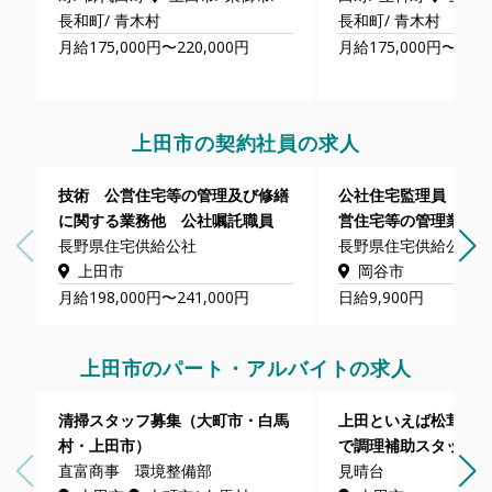
長和町/ 青木村
長和町/ 青木村
月給175,000円〜220,000円
月給175,000円〜220,
上田市の契約社員の求人
技術 公営住宅等の管理及び修繕
公社住宅監理員［岡
に関する業務他 公社嘱託職員
営住宅等の管理業務
長野県住宅供給公社
長野県住宅供給公社
上田市
岡谷市
月給198,000円〜241,000円
日給9,900円
上田市のパート・アルバイトの求人
清掃スタッフ募集（大町市・白馬
上田といえば松茸！
村・上田市）
で調理補助スタッフ
直富商事 環境整備部
見晴台