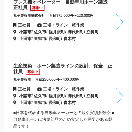
プレス機オペレーター 自動車用ホーン製造
正社員
募集中
丸子警報器株式会社
月給175,000円〜220,000円
正社員
工場・ライン・軽作業
小諸市/ 佐久市/ 軽井沢町/ 御代田町/ 立科町
上田市/ 東御市/ 長和町/ 青木村
生産技術 ホーン製造ラインの設計、保全 正
社員
募集中
丸子警報器
月給250,000円〜400,000円
正社員
工場・ライン・軽作業
小諸市/ 佐久市/ 軽井沢町/ 御代田町/ 立科町
上田市/ 東御市/ 長和町/ 青木村
■日本を代表する自動車メーカーとの取引実績多数◎ ■
自動車ホーンは法規部品のため安定した需要がある製
品です！