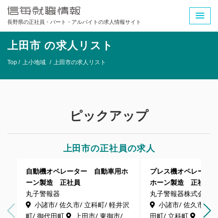
長野県の正社員・パート・アルバイトの求人情報サイト
上田市 の求人リスト
Top /
上小地域
/
上田市の求人リスト
ピックアップ
上田市の正社員の求人
自動機オペレーター 自動車用ホ
プレス機オペレータ
ーン製造 正社員
ホーン製造 正社員
丸子警報器
丸子警報器株式会社
小諸市/ 佐久市/ 立科町/ 軽井沢
小諸市/ 佐久市/ 軽
町/ 御代田町
上田市/ 東御市/
田町/ 立科町
上田市