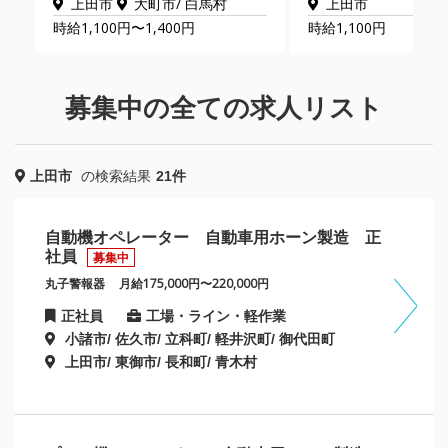
上田市
大町市/ 白馬村
上田市
時給1,100円〜1,400円
時給1,100円
募集中の全ての求人リスト
上田市
の検索結果
21件
自動機オペレーター 自動車用ホーン製造 正
社員
募集中
丸子警報器
月給175,000円〜220,000円
正社員
工場・ライン・軽作業
小諸市/ 佐久市/ 立科町/ 軽井沢町/ 御代田町
上田市/ 東御市/ 長和町/ 青木村