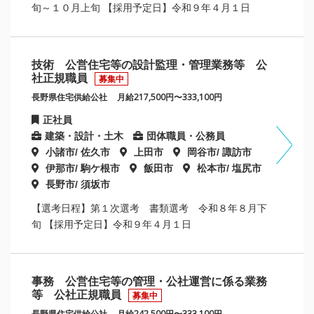
旬～１０月上旬 【採用予定日】令和９年４月１日
技術 公営住宅等の設計監理・管理業務等 公
社正規職員
募集中
長野県住宅供給公社
月給217,500円〜333,100円
正社員
建築・設計・土木
団体職員・公務員
小諸市/ 佐久市
上田市
岡谷市/ 諏訪市
伊那市/ 駒ケ根市
飯田市
松本市/ 塩尻市
長野市/ 須坂市
【選考日程】第１次選考 書類選考 令和８年８月下
旬 【採用予定日】令和９年４月１日
事務 公営住宅等の管理・公社運営に係る業務
等 公社正規職員
募集中
長野県住宅供給公社
月給242,500円〜333,100円