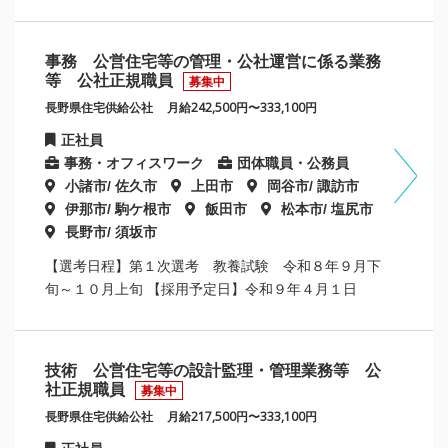
事務 公営住宅等の管理・公社運営に係る業務
等 公社正規職員
募集中
長野県住宅供給公社
月給242,500円〜333,100円
正社員
事務・オフィスワーク
団体職員・公務員
小諸市/ 佐久市
上田市
岡谷市/ 諏訪市
伊那市/ 駒ケ根市
飯田市
松本市/ 塩尻市
長野市/ 須坂市
【選考日程】第１次選考 教養試験 令和８年９月下
旬～１０月上旬 【採用予定日】令和９年４月１日
技術 公営住宅等の設計監理・管理業務等 公
社正規職員
募集中
長野県住宅供給公社
月給217,500円〜333,100円