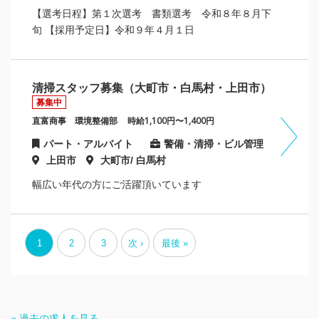
【選考日程】第１次選考 書類選考 令和８年８月下
旬 【採用予定日】令和９年４月１日
清掃スタッフ募集（大町市・白馬村・上田市）
募集中
直富商事 環境整備部
時給1,100円〜1,400円
パート・アルバイト
警備・清掃・ビル管理
上田市
大町市/ 白馬村
幅広い年代の方にご活躍頂いています
1
2
3
次 ›
最後 »
« 過去の求人を見る