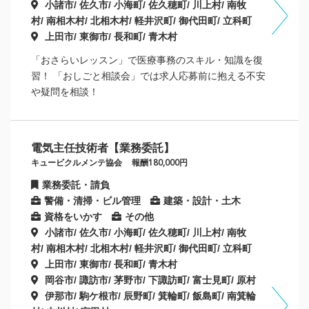
小諸市/ 佐久市/ 小海町/ 佐久穂町/ 川上村/ 南牧
村/ 南相木村/ 北相木村/ 軽井沢町/ 御代田町/ 立科町
上田市/ 東御市/ 長和町/ 青木村
「おさらいレッスン」で医療事務のスキル・知識を復
習！ 「おしごと相談会」では求人応募前に抱える不安
や疑問を相談！
電気主任技術者【業務委託】
キュービクルメンテ協会
報酬180,000円
業務委託・請負
警備・清掃・ビル管理
建築・設計・土木
資格をいかす
その他
小諸市/ 佐久市/ 小海町/ 佐久穂町/ 川上村/ 南牧
村/ 南相木村/ 北相木村/ 軽井沢町/ 御代田町/ 立科町
上田市/ 東御市/ 長和町/ 青木村
岡谷市/ 諏訪市/ 茅野市/ 下諏訪町/ 富士見町/ 原村
伊那市/ 駒ケ根市/ 辰野町/ 箕輪町/ 飯島町/ 南箕輪