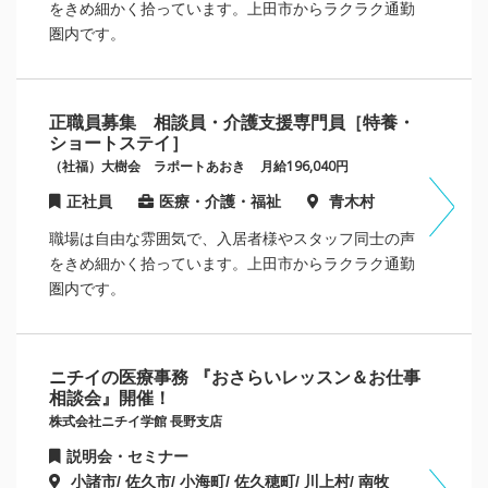
をきめ細かく拾っています。上田市からラクラク通勤
圏内です。
正職員募集 相談員・介護支援専門員［特養・
ショートステイ］
（社福）大樹会 ラポートあおき
月給196,040円
正社員
医療・介護・福祉
青木村
職場は自由な雰囲気で、入居者様やスタッフ同士の声
をきめ細かく拾っています。上田市からラクラク通勤
圏内です。
ニチイの医療事務 『おさらいレッスン＆お仕事
相談会』開催！
株式会社ニチイ学館 長野支店
説明会・セミナー
小諸市/ 佐久市/ 小海町/ 佐久穂町/ 川上村/ 南牧