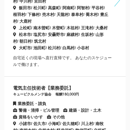
村/ 中川村/ 宮田村
飯田市/ 松川町/ 高森町/ 阿南町/ 阿智村/ 平谷村/
根羽村/ 下條村/ 売木村/ 天龍村/ 泰阜村/ 喬木村/ 豊丘
村/ 大鹿村
上松町/ 南木曽町/ 木曽町/ 木祖村/ 王滝村/ 大桑村
松本市/ 塩尻市/ 安曇野市/ 麻績村/ 生坂村/ 山形
村/ 朝日村/ 筑北村
大町市/ 池田町/ 松川村/ 白馬村/ 小谷村
自宅近くの現場へ直行直帰です。 あなたのスケジュー
ルで働けます。
電気主任技術者【業務委託】
キュービクルメンテ協会
報酬180,000円
業務委託・請負
警備・清掃・ビル管理
建築・設計・土木
資格をいかす
その他
小諸市/ 佐久市/ 小海町/ 佐久穂町/ 川上村/ 南牧