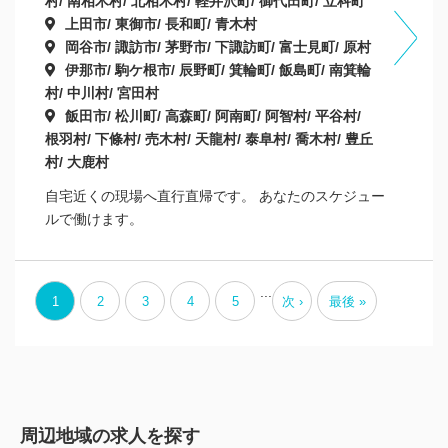
村/ 南相木村/ 北相木村/ 軽井沢町/ 御代田町/ 立科町
上田市/ 東御市/ 長和町/ 青木村
岡谷市/ 諏訪市/ 茅野市/ 下諏訪町/ 富士見町/ 原村
伊那市/ 駒ケ根市/ 辰野町/ 箕輪町/ 飯島町/ 南箕輪
村/ 中川村/ 宮田村
飯田市/ 松川町/ 高森町/ 阿南町/ 阿智村/ 平谷村/
根羽村/ 下條村/ 売木村/ 天龍村/ 泰阜村/ 喬木村/ 豊丘
村/ 大鹿村
自宅近くの現場へ直行直帰です。 あなたのスケジュー
ルで働けます。
...
1
2
3
4
5
次 ›
最後 »
周辺地域の求人を探す