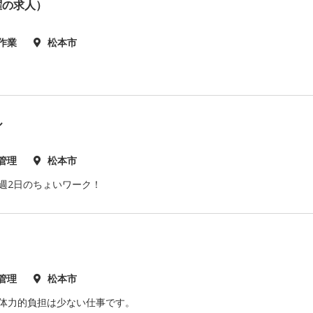
曜の求人）
作業
松本市
ル
管理
松本市
週2日のちょいワーク！
管理
松本市
 体力的負担は少ない仕事です。