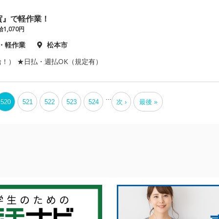
賀』で軽作業！
1,070円
・軽作業
松本市
！） ★日払・週払OK（規定有）
...
520
521
522
523
524
次 ›
最後 »