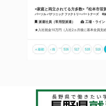
<家庭と両立されてる方多数>『松本市笹
パーソル パナソニック ファクトリーパートナーズ
時給
派遣社員（常用型派遣）
工場・ライン
★入社祝金10万円（入社2ヵ月後に基本全員支給
...
« 最初
‹ 前
516
517
518
519