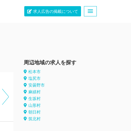
求人広告の掲載について
周辺地域の求人を探す
松本市
塩尻市
安曇野市
麻績村
生坂村
山形村
朝日村
筑北村