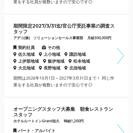
業をする社員が複数いますので安心です◎
期間限定2027/3/31迄!官公庁受託事業の調査ス
タッフ
アデコ(株) ソリューションセールス事業部
月給300,000円
契約社員
その他
佐久地域
上小地域
諏訪地域
上伊那地域
飯伊地域
松本地域
大北地域
長野地域
北信地域
期間は2026年10月1日～2027年3月31日まで！ 同じ作
業をする社員が複数いますので安心です◎
オープニングスタッフ大募集 朝食レストラン
スタッフ
ホテルルートインGrand佐久
時給1,200円
パート・アルバイト