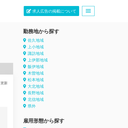
求人広告の掲載について
勤務地から探す
佐久地域
上小地域
諏訪地域
上伊那地域
飯伊地域
木曽地域
松本地域
日
更新
大北地域
長野地域
北信地域
県外
雇用形態から探す