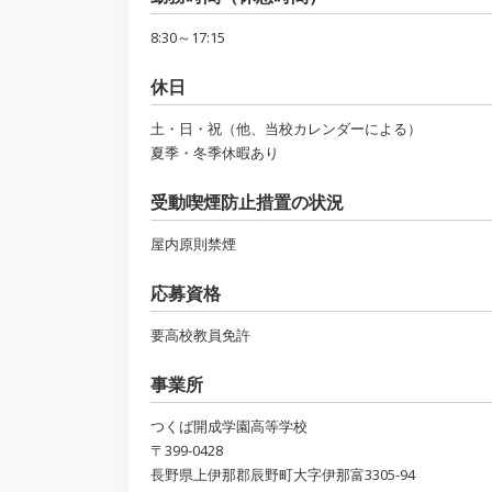
8:30～17:15
休日
土・日・祝（他、当校カレンダーによる）
夏季・冬季休暇あり
受動喫煙防止措置の状況
屋内原則禁煙
応募資格
要高校教員免許
事業所
つくば開成学園高等学校
〒399-0428
長野県上伊那郡辰野町大字伊那富3305-94