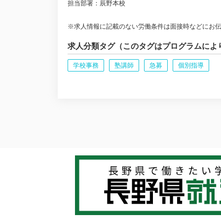
担当部署：辰野本校
※求人情報に記載のない労働条件は面接時などにお
求人分類タグ（このタグはプログラムによ
学校事務
塾講師
急募
個別指導