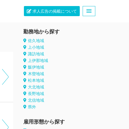
求人広告の掲載について
勤務地から探す
佐久地域
上小地域
諏訪地域
上伊那地域
飯伊地域
木曽地域
松本地域
大北地域
長野地域
北信地域
県外
雇用形態から探す