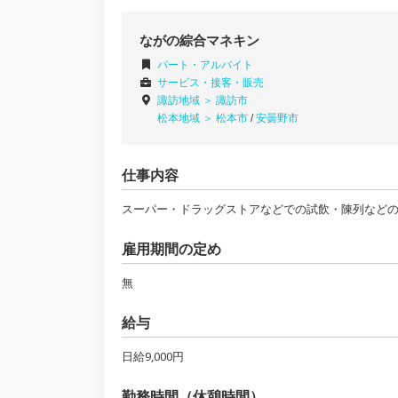
ながの綜合マネキン
パート・アルバイト
サービス・接客・販売
諏訪地域 ＞
諏訪市
松本地域 ＞
松本市
/
安曇野市
仕事内容
スーパー・ドラッグストアなどでの試飲・陳列など
雇用期間の定め
無
給与
日給9,000円
勤務時間（休憩時間）