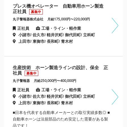
プレス機オペレーター 自動車用ホーン製造
正社員
募集中
丸子警報器株式会社
月給175,000円〜220,000円
正社員
工場・ライン・軽作業
小諸市/ 佐久市/ 軽井沢町/ 御代田町/ 立科町
上田市/ 東御市/ 長和町/ 青木村
生産技術 ホーン製造ラインの設計、保全 正
社員
募集中
丸子警報器
月給250,000円〜400,000円
正社員
工場・ライン・軽作業
小諸市/ 佐久市/ 軽井沢町/ 御代田町/ 立科町
上田市/ 東御市/ 長和町/ 青木村
■日本を代表する自動車メーカーとの取引実績多数◎ ■
自動車ホーンは法規部品のため安定した需要がある製
品です！