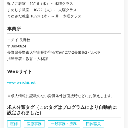
篠ノ井教室 10/16（水）～ 水曜クラス
まめじま教室 10/22（火）～ 火曜クラス
まゆみだ教室 10/24（木）～ 月・木曜クラス
事業所
ニチイ 長野校
〒380-0824
長野県長野市大字南長野字石堂南1277-2長栄第2ビル６F
担当部署：教育・人材課
Webサイト
www.e-nichii.net
※求人情報に記載のない労働条件は面接時などにお伝えします。
求人分類タグ（このタグはプログラムにより自動的に
設定されました）
医師
医療事務
一般事務・庶務
団体職員