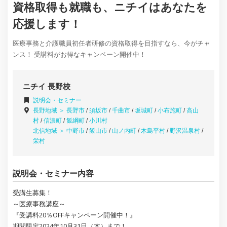
資格取得も就職も、ニチイはあなたを
応援します！
医療事務と介護職員初任者研修の資格取得を目指すなら、今がチャ
ンス！ 受講料がお得なキャンペーン開催中！
ニチイ 長野校
説明会・セミナー
長野地域 ＞
長野市
/
須坂市
/
千曲市
/
坂城町
/
小布施町
/
高山
村
/
信濃町
/
飯綱町
/
小川村
北信地域 ＞
中野市
/
飯山市
/
山ノ内町
/
木島平村
/
野沢温泉村
/
栄村
説明会・セミナー内容
受講生募集！
～医療事務講座～
『受講料20％OFFキャンペーン開催中！』
期間限定2024年10月31日（木）まで！